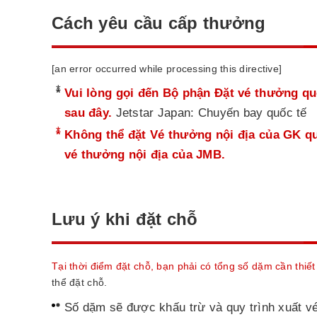
Cách yêu cầu cấp thưởng
[an error occurred while processing this directive]
*
Vui lòng gọi đến Bộ phận Đặt vé thưởng q
sau đây.
Jetstar Japan: Chuyến bay quốc tế
*
Không thể đặt Vé thưởng nội địa của GK qu
vé thưởng nội địa của JMB.
Lưu ý khi đặt chỗ
Tại thời điểm đặt chỗ, bạn phải có tổng số dặm cần thiế
thể đặt chỗ.
Số dặm sẽ được khấu trừ và quy trình xuất vé