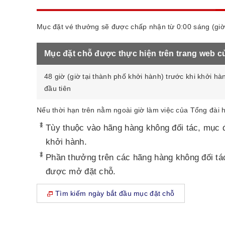
Mục đặt vé thưởng sẽ được chấp nhận từ 0:00 sáng (giờ
Mục đặt chỗ được thực hiện trên trang web c
48 giờ (giờ tại thành phố khởi hành) trước khi khởi h
đầu tiên
Nếu thời hạn trên nằm ngoài giờ làm việc của Tổng đài h
*
Tùy thuộc vào hãng hàng không đối tác, mục 
khởi hành.
*
Phần thưởng trên các hãng hàng không đối tác
được mở đặt chỗ.
Tìm kiếm ngày bắt đầu mục đặt chỗ