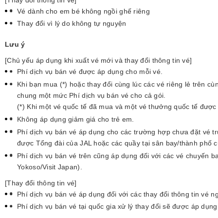
[Thay đổi thông tin vé]
Vé dành cho em bé không ngồi ghế riêng
Thay đổi vì lý do không tự nguyện
Lưu ý
[Chủ yếu áp dụng khi xuất vé mới và thay đổi thông tin vé]
Phí dịch vụ bán vé được áp dụng cho mỗi vé.
Khi bạn mua (*) hoặc thay đổi cùng lúc các vé riêng lẻ trên cù
chung một mức Phí dịch vụ bán vé cho cả gói.
(*) Khi một vé quốc tế đã mua và một vé thưởng quốc tế được 
Không áp dụng giảm giá cho trẻ em.
Phí dịch vụ bán vé áp dụng cho các trường hợp chưa đặt vé tr
được Tổng đài của JAL hoặc các quầy tại sân bay/thành phố c
Phí dịch vụ bán vé trên cũng áp dụng đối với các vé chuyến ba
Yokoso/Visit Japan).
[Thay đổi thông tin vé]
Phí dịch vụ bán vé áp dụng đối với các thay đổi thông tin vé ng
Phí dịch vụ bán vé tại quốc gia xử lý thay đổi sẽ được áp dụn