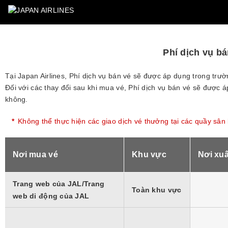
Phí dịch vụ bá
Tại Japan Airlines, Phí dịch vụ bán vé sẽ được áp dụng trong trườ
Đối với các thay đổi sau khi mua vé, Phí dịch vụ bán vé sẽ được á
không.
*
Không thể thực hiện các giao dịch vé thưởng tại các quầy sân
Nơi mua vé
Khu vực
Nơi xuấ
Trang web của JAL/Trang
Toàn khu vực
web di động của JAL