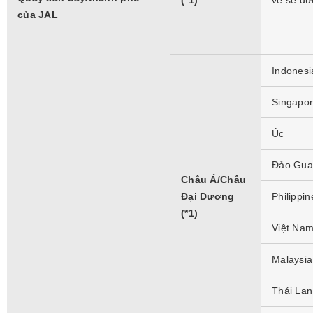
(*1)
vé sẽ đư
của JAL
Indonesi
Singapo
Úc
Đảo Gu
Châu Á/Châu
Đại Dương
Philippin
(*1)
Việt Na
Malaysia
Thái Lan