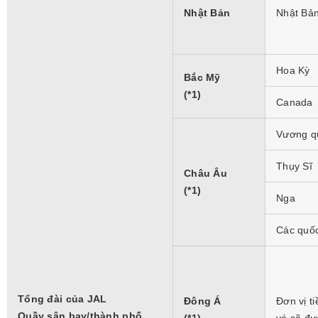
Nhật Bản
Nhật Bả
Hoa Kỳ
Bắc Mỹ
(*1)
Canada
Vương q
Thụy Sĩ
Châu Âu
(*1)
Nga
Các quốc
Tổng đài của JAL
Đông Á
Đơn vị ti
Quầy sân bay/thành phố