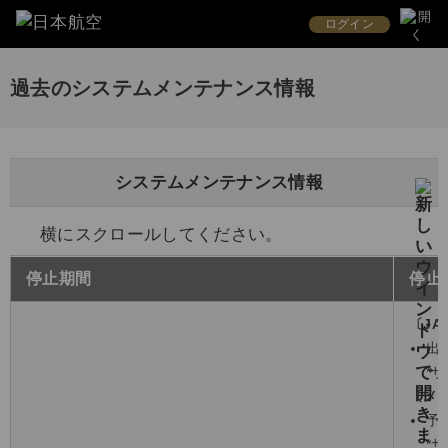
ログイン
過去のシステムメンテナンス情報
システムメンテナンス情報
横にスクロールしてください。
停止期間
停止
〔JA
出
*
〔メ
予
*