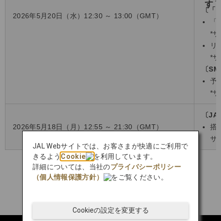
〔「J
2026年5月20日（水）12:30 ～ 13:00（GMT）
「
*
リ
*
〔SM
予
*
〔JA
2026年5月18日（月）12:55 ～ 21:30（GMT）
搭
サ
JAL Webサイトでは、お客さまが快適にご利用で
きるよう
Cookie
を利用しています。
詳細については、当社の
プライバシーポリシー
（個人情報保護方針）
をご覧ください。
Cookieの設定を変更する