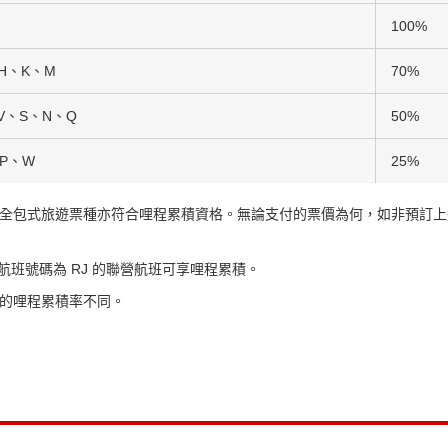
100%
H、K、M
70%
V、S、N、Q
50%
P、W
25%
全包式旅遊票種亦符合哩程累積資格。無論支付的票價為何，如非預訂上
，航班號碼為 RJ 的聯營航班可享哩程累積。
的哩程累積率不同。