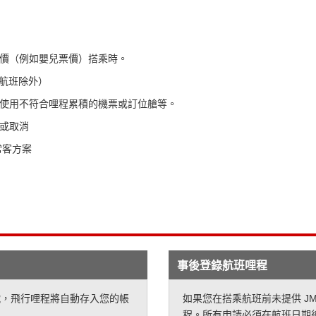
價（例如嬰兒票價）搭乘時。
線航班除外）
使用不符合哩程累積的機票或訂位艙等。
或取消
常客方案
事後登錄航班哩程
卡號，飛行哩程將自動存入您的帳
如果您在搭乘航班前未提供 J
程。所有申請必須在航班日期