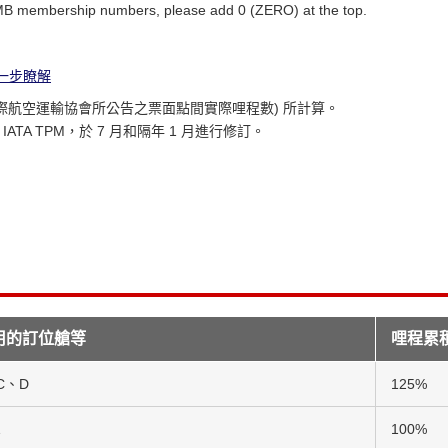
JMB membership numbers, please add 0 (ZERO) at the top.
一步瞭解
M (國際航空運輸協會所公告之票面點間實際哩程數) 所計算。
TA TPM，於 7 月和隔年 1 月進行修訂。
用的訂位艙等
哩程累
C、D
125%
Z
100%