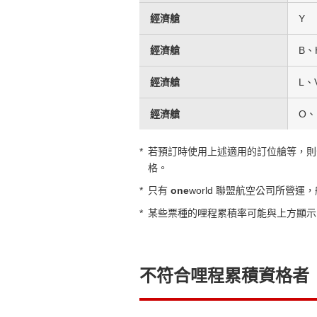
經濟艙
Y
經濟艙
B、
經濟艙
L、
經濟艙
O、
*
若預訂時使用上述適用的訂位艙等，則
格。
*
只有
one
world 聯盟航空公司所營運
*
某些票種的哩程累積率可能與上方顯示
不符合哩程累積資格者