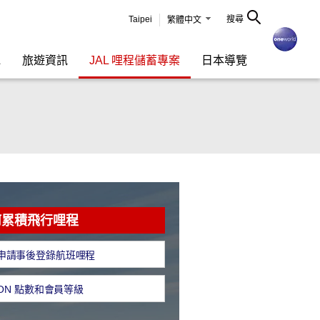
Taipei
搜尋
繁體中文
L
旅遊資訊
JAL 哩程儲蓄專案
日本導覽
何累積飛行哩程
申請事後登錄航班哩程
 ON 點數和會員等級