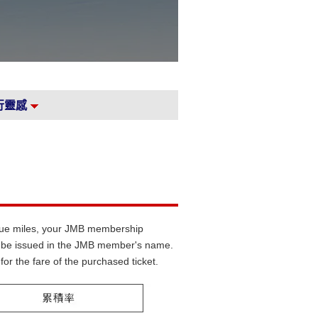
行靈感
accrue miles, your JMB membership
ust be issued in the JMB member's name.
for the fare of the purchased ticket.