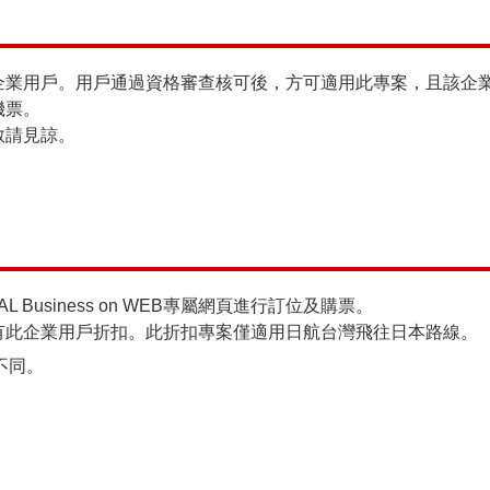
戶。用戶通過資格審查核可後，方可適用此專案，且該企業用戶須透過J
機票。
敬請見諒。
Business on WEB專屬網頁進行訂位及購票。
有此企業用戶折扣。此折扣專案僅適用日航台灣飛往日本路線。
不同。