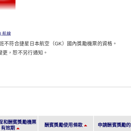
) 航線
航班不符合捷星日本航空（GK）國內獎勵機票的資格。
變更，恕不另行通知。
程和酬賓獎勵機票
酬賓獎勵使用條款
申請酬賓獎勵的
有效期