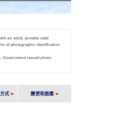
ith an adult, provide valid
rms of photographic identification
nse, Government issued photo
方式
變更和退還