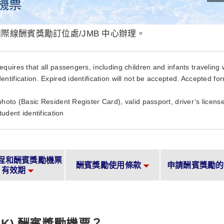
國際線酬賓獎勵訂位處/JMB 中心辦理。
equires that all passengers, including children and infants traveling w
entification. Expired identification will not be accepted. Accepted fo
photo (Basic Resident Register Card), valid passport, driver’s lice
student identification
程和酬賓獎勵機票
酬賓獎勵使用條款
申請酬賓獎勵的
有效期
K) 酬賓獎勵機票？