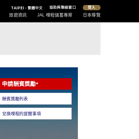
協助與聯絡窗口
登入
TAIPEI - 繁體中文
旅遊資訊
JAL 哩程儲蓄專案
日本導覽
申請酬賓獎勵*
酬賓獎勵列表
兌換哩程的提醒事項