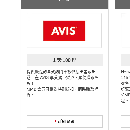
1 天 100 哩
提供廣泛的各式熱門車款供您出差或出
He
遊。在 AVIS 享受駕車樂趣，順便賺取哩
14
程！
從各
*JMB 會員可獲得特別折扣，同時賺取哩
好駕
程。
*J
程。
詳細資訊