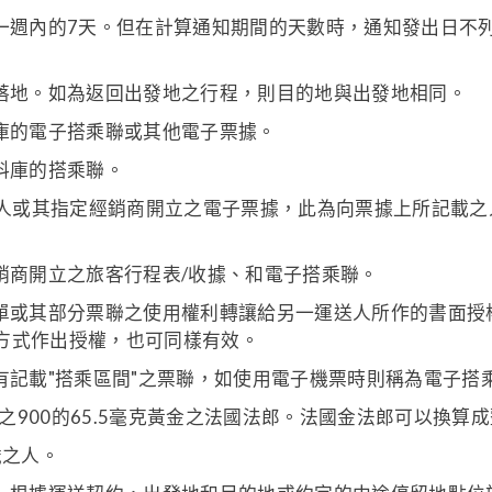
一週內的7天。但在計算通知期間的天數時，通知發出日不
落地。如為返回出發地之行程，則目的地與出發地相同。
庫的電子搭乘聯或其他電子票據。
料庫的搭乘聯。
送人或其指定經銷商開立之電子票據，此為向票據上所記載
銷商開立之旅客行程表/收據、和電子搭乘聯。
單或其部分票聯之使用權利轉讓給另一運送人所作的書面授
方式作出授權，也可同樣有效。
有記載"搭乘區間"之票聯，如使用電子機票時則稱為電子搭
分之900的65.5毫克黃金之法國法郎。法國金法郎可以換算
歲之人。