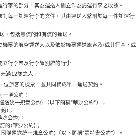
運行李的部分，其為運送人開立作為託運行李之收據。
核對每一託運行李的文件，其由運送人繫附於每一件託運行
。
運送，包括無償的和有償的運送。
立機票的航空運送人以及依據機票運送旅客及/或其行李，
開立行李票及行李識別牌的行李
未滿12歲之人。
一位旅客的機票，並共同構成單一運送契約。
何一項公約：
際運送統一規章公約⟩ （以下簡稱“華沙公約”）；
公約⟩；
華沙公約⟩；
訂的⟨華沙公約⟩；
之⟨國際運送統一規章公約⟩（以下簡稱“蒙特婁公約”）。