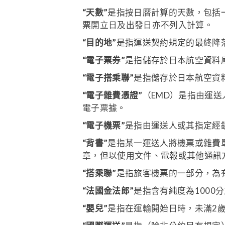
“天數”
是指按日曆計算的天數，包括
票開立日及出發日亦不列入計算。
“目的地”
是指運送契約規定的最終降
“電子票券”
是指儲存於日本航空資料
“電子搭乘聯”
是指儲存於日本航空資
“電子雜費憑證”
（EMD）是指由運
電子票據。
“電子機票”
是指由運送人或其指定經
“背書”
是指某一運送人將機票或雜費
章，但以使用文件、電報或其他通訊
“搭乘聯”
是指旅客機票的一部分，為
“法國金法郎”
是指含有純度為1000
“嬰兒”
是指在運輸開始日時，未滿2