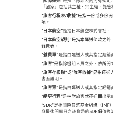
“國際運送”
是指（除非公約另有規定
「國家」包括其主權、宗主權、託管
“旅客行程表/收據”
是指一份或多份開
項。
“日本航空”
是指日本航空株式會社。
“日本航空規則”
是指本運送條款之外
雜費表。
“雜費單”
是指由運送人或其指定經銷
“旅客”
是指除機組人員之外，依所開
“旅客存根聯”
或
“旅客收據”
是指運送
書面證明。
“旅客票”
是指由運送人或其指定經銷
“變更行程”
是指對旅客就運送而出示
“SDR”
是指國際貨幣基金組織（IMF）所
庭最後開庭日之該貨幣的SDR價值