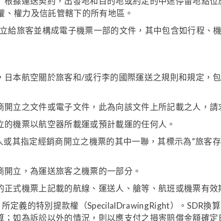
）根據運送契約，出發地和目的地或約定的中途停留地點位
權、權力及信託管轄下的所有地區。
立給旅客並構成電子機票一部的文件，其中包含如行程、
，日本航空關於旅客和/或行李的國際運送之規則和規定，
商開立之文件或電子文件，此為向該文件上所記載之人，請
立的機票以航空器所載運或預計載運的任何人。
人或其指定經銷商開立之機票的其中一聯，其標示為“旅客存
商開立，為運送旅客之機票的一部分。
的正式機票上記載的航線、運送人、艙等、航班或機票有效
定義的特別提款權（SpecilalDrawingRight）。S
換算；如為訴訟以外的情況，則以應支付之損害賠償金額確定