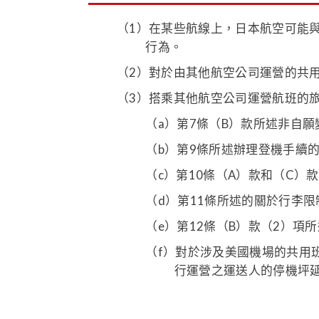
（1）
在某些航線上，日本航空可能
行為。
（2）
對於由其他航空公司運營的共
（3）
搭乘其他航空公司運營航班的
（a）
第7條（B）款所述非自願
（b）
第9條所述辦理登機手續
（c）
第10條（A）款和（C）
（d）
第11條所述的關於行李
（e）
第12條（B）款（2）項
（f）
對於涉及美國機場的共用
行運營之運送人的停機坪