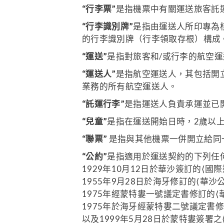
“行李票”
是指機票中有關運送旅客託
“行李識別牌”
是指由運送人所印專為
的行李識別牌（行李領取存根）構成
“運送”
是指對旅客和/或行李的航空
“運送人”
是指航空運送人，其包括開
業務的所有航空運送人。
“託運行李”
是指運送人負責承運並已
“兒童”
是指在運送開始日時，2歲以上
“聯票”
是指與其他機票一併開立給同
“公約”
是指適用於運送契約的下列任
1929年10月12日於華沙簽訂的⟨國
1955年9月28日於海牙修訂的⟨華沙
1975年經蒙特婁一號議定書修訂的⟨
1975年於海牙經蒙特婁二號議定書修
以及1999年5月28日於蒙特婁簽署