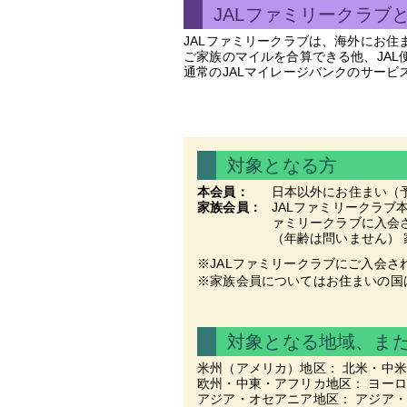
JALファミリークラブ
JALファミリークラブは、海外にお
ご家族のマイルを合算できる他、JA
通常のJALマイレージバンクのサービ
対象となる方
本会員：
日本以外にお住まい（予
家族会員：
JALファミリークラブ
ァミリークラブに入会さ
（年齢は問いません）
※JALファミリークラブにご入会さ
※家族会員についてはお住まいの国
対象となる地域、ま
米州（アメリカ）地区： 北米・中
欧州・中東・アフリカ地区： ヨー
アジア・オセアニア地区： アジア