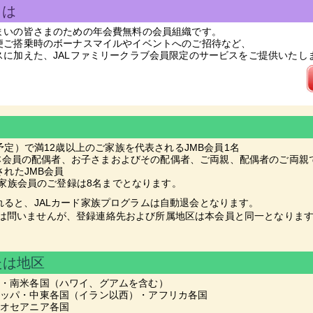
とは
住まいの皆さまのための年会費無料の会員組織です。
L便ご搭乗時のボーナスマイルやイベントへのご招待など、
スに加えた、JALファミリークラブ会員限定のサービスをご提供いたし
定）で満12歳以上のご家族を代表されるJMB会員1名
本会員の配偶者、お子さまおよびその配偶者、ご両親、配偶者のご両親で
れたJMB会員
 家族会員のご登録は8名までとなります。
れると、JALカード家族プログラムは自動退会となります。
は問いませんが、登録連絡先および所属地区は本会員と同一となりま
たは地区
米・南米各国（ハワイ、グアムを含む）
ロッパ・中東各国（イラン以西）・アフリカ各国
・オセアニア各国