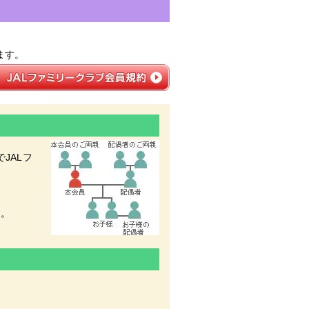
ます。
JALフ
す。