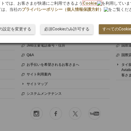
bサイトでは、お客さまが快適にご利用できるよう
Cookie
を利用していま
ては、当社の
プライバシーポリシー（個人情報保護方針）
をご覧くだ
ヘルプ＆コンタクト
規定・
ieの設定を変更する
必須Cookieのみ許可する
すべてのCook
ヘルプ・お問い合わせ
個人
JMB主要電話番号・住所
国際
Q&A
国際
お手伝いを希望されるお客さまへ
タイ規則（
Avia
サイト利用案内
客さ
サイトマップ
システムメンテナンス