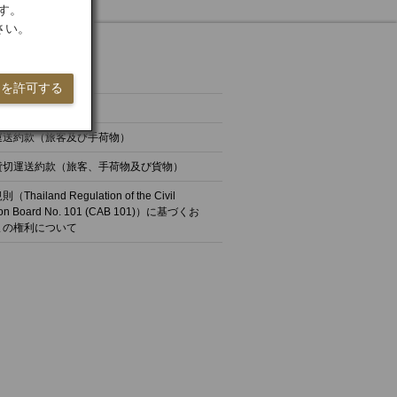
す。
さい。
約款
ieを許可する
情報保護
運送約款（旅客及び手荷物）
貸切運送約款（旅客、手荷物及び貨物）
Thailand Regulation of the Civil
tion Board No. 101 (CAB 101)）に基づくお
まの権利について