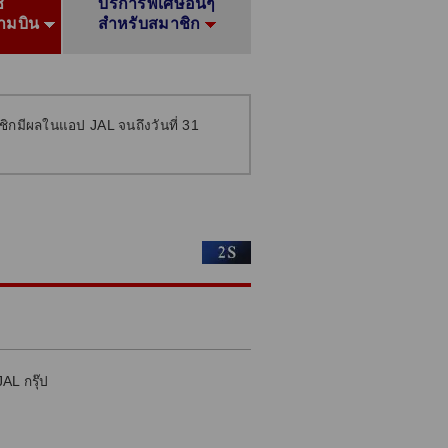
้
บริการพิเศษอื่นๆ
ามบิน
สําหรับสมาชิก
ิกมีผลในแอป JAL จนถึงวันที่ 31
AL กรุ๊ป