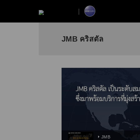
JMB คริสตัล
JMB