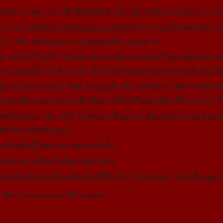
บริการเฉพาะสมาชิกที่มีสิทธิ์เท่านั้น (ผู้ร่วมเดินทางไม่สามารถ
ม่ได้ เราอาจยืนยันตามขั้นตอนแบบเดิมโดยการขอให้แสดงหน้าจ
LY ON หรือเอกสารระบุตัวตนอื่นๆ ของท่าน
มารถเข้าใช้บริการในห้องรับรองที่สนามบินได้โดยแสดงหน้าจ
เหตุผลนี้ สมาชิก JGC จึงไม่ได้รับคูปองห้องรับรองที่เสนอใน
นะผู้ร่วมเดินทางของ JMB ไดมอนด์ JGC พรีเมียร์ JMB แซฟไฟ
บรองก่อนที่จะแตะเอกสารยืนยันการขึ้นเครื่องเหนือเครื่องอ่านบาร
ทศญี่ปุ่นของ JAL กรุ๊ป โปรดอย่าลืมลงทะเบียนด้วยหมายเลขส
ช้บริการห้องรับรอง
ารสำหรับผู้โดยสารขาออกเท่านั้น
ับรองอาจมีข้อกำจัดด้านความจุ
องเมื่อเดินทางด้วยเที่ยวบินที่ให้บริการโดยสายการบินอื่นนอก
k เพื่อตรวจสอบยอดคงเหลือของคูปอง