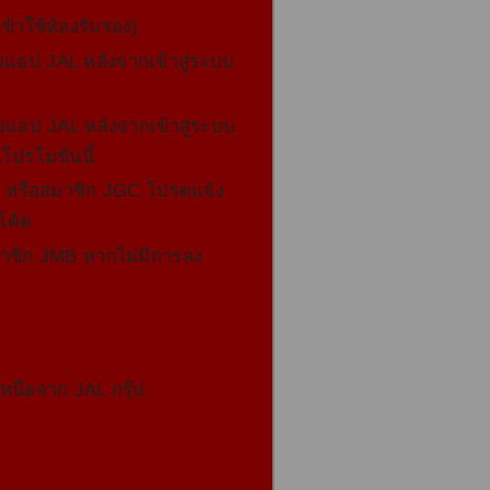
เข้าใช้ห้องรับรอง)
อแอป JAL หลังจากเข้าสู่ระบบ
อแอป JAL หลังจากเข้าสู่ระบบ
โปรโมชั่นนี้
ร์ หรือสมาชิก JGC โปรดแจ้ง
์โค้ด
มาชิก JMB หากไม่มีการลง
เหนือจาก JAL กรุ๊ป