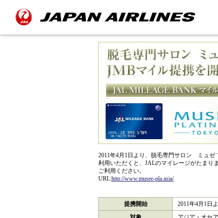
2011年4月1日より、脱毛専門サロン ミュ
利用いただくと、JALのマイレージがたまり
ご利用ください。
URL:
http://www.musee-pla.asia/
提携開始
2011年4月1日
対象
アジア・オセア