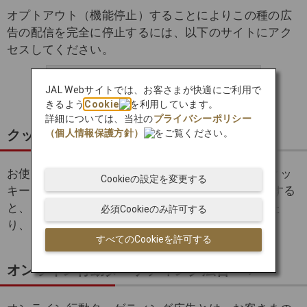
オプトアウト（機能停止）することによりこの種の広
告の配信を完全に停止するには、以下のサイトにアク
セスしてください。
NAI Consumer Opt Out
JAL Webサイトでは、お客さまが快適にご利用で
きるよう
Cookie
を利用しています。
詳細については、当社の
プライバシーポリシー
クッキーの拒否および設定変更
（個人情報保護方針）
をご覧ください。
お使いのブラウザの設定を変更することにより、クッ
Cookieの設定を変更する
キーを拒否することができます。 クッキーを拒否する
と、Webサイトの一部領域が正常に機能しなかった
必須Cookieのみ許可する
り、アクセスできなくなる場合があります。
すべてのCookieを許可する
オンライン行動ターゲティング広告