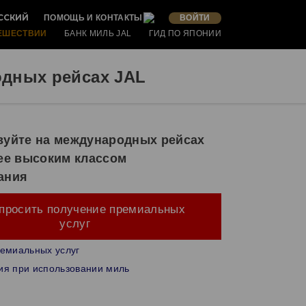
ССКИЙ
ПОМОЩЬ И КОНТАКТЫ
ВОЙТИ
ЕШЕСТВИИ
БАНК МИЛЬ JAL
ГИД ПО ЯПОНИИ
дных рейсах JAL
вуйте на международных рейсах
ее высоким классом
ания
апросить получение премиальных
услуг
емиальных услуг
ия при использовании миль