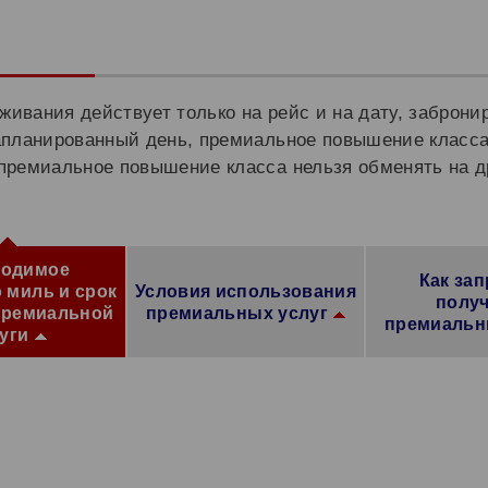
ивания действует только на рейс и на дату, заброни
апланированный день, премиальное повышение класса
премиальное повышение класса нельзя обменять на д
ходимое
Как за
 миль и срок
Условия использования
полу
премиальной
премиальных услуг
премиальн
уги