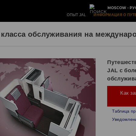
MOSCOW - РУ
ОПЫТ JAL
ИНФОРМАЦИЯ О ПУТ
класса обслуживания на междунаро
Путешест
JAL с бол
обслужив
Как з
Таблица пр
Уведомлен