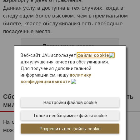
аэропорту в день отправления.
Данная услуга доступна в тех случаях, когда в
следующем более высоком, чем в премиальном
билете, классе обслуживания есть свободные
посадочные места.
Повышение класса
обслуживания на
Веб-сайт JAL использует
файлы cookie
премиальных
для улучшения качества обслуживания.
международных рейсах JAL в
Для получения дополнительной
аэропорту
информации см. нашу
политику
конфиденциальности
.
Сбор за перевес багажа можно оплатить
Настройки файлов cookie
милями JMB!
Только необходимые файлы cookie
На международных рейсах JAL перевес багажа
Разрешить все файлы cookie
можно оплатить милями JMB.