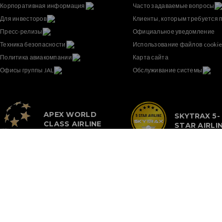
Корпоративная информация
Часто задаваемые вопросы
Для инвесторов
Клиенты, которым требуется
Пресс-релизы
Официальное уведомление
Техника безопасности
Использование файлов cookie
Политика авиакомпании
Карта сайта
Офисы группы JAL
Обслуживание системы
APEX WORLD
SKYTRAX 5-
CLASS AIRLINE
STAR AIRLI
ПОДПИШИТЕСЬ НА НАШУ
НОВОСТНУЮ РАССЫЛКУ