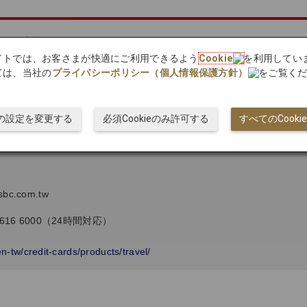
マイルに交換することができます。
マイルが積算されます。
bサイトでは、お客さまが快適にご利用できるよう
Cookie
を利用してい
ては、当社の
プライバシーポリシー（個人情報保護方針）
をご覧く
）
ieの設定を変更する
必須Cookieのみ許可する
すべてのCook
.com.tw
16 6000（24時間対応）
n-tw/credit-cards/products/travel/