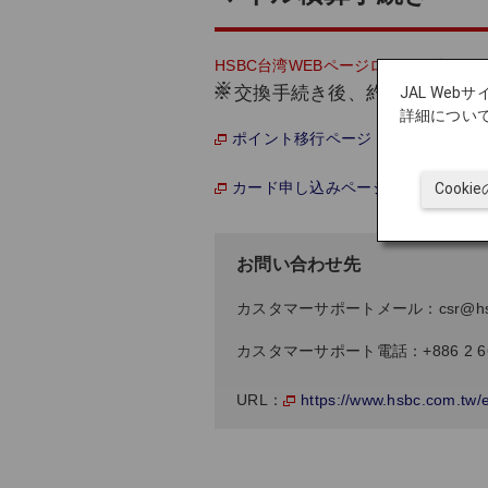
HSBC台湾WEBページログイン後に
※
交換手続き後、約1カ月後に
JAL We
詳細につい
ポイント移行ページ（中国語のみ）
カード申し込みページ（中国語のみ
Cook
お問い合わせ先
カスタマーサポートメール：csr@hsbc
カスタマーサポート電話：+886 2 66
https://www.hsbc.com.tw/e
URL：