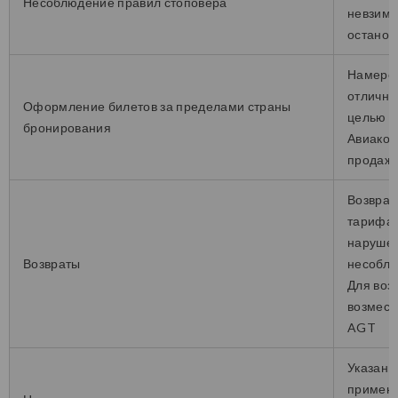
Несоблюдение правил стоповера
невзима
останов
Намерен
отлично
Оформление билетов за пределами страны
целью о
бронирования
Авиаком
продажи,
Возврат
тарифа,
нарушен
Возвраты
несоблю
Для воз
возмест
AGT
Указани
примене