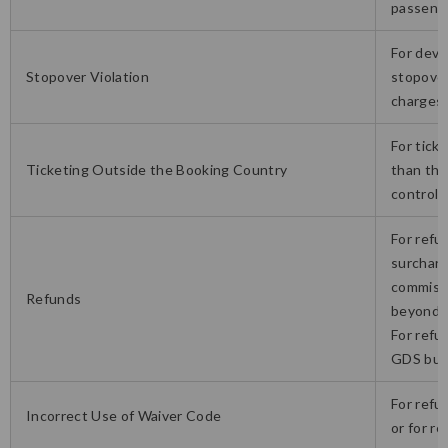
passenge
For devi
Stopover Violation
stopover
charges.
For tick
Ticketing Outside the Booking Country
than that
control s
For refu
surcharg
commissi
Refunds
beyond v
For refu
GDS but
For refu
Incorrect Use of Waiver Code
or for r