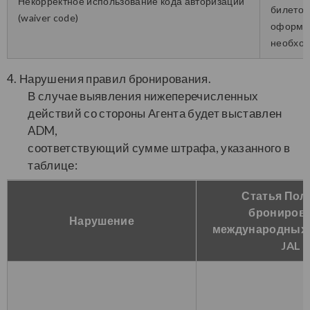
Некорректное использование кода авторизации
билетов
(waiver code)
оформле
необхо
4. Нарушения правил бронирования.
В случае выявления нижеперечисленных
действий со стороны Агента будет выставлен
ADM,
соответствующий сумме штрафа, указанного в
таблице:
Статья Пол
брониров
Нарушение
международных 
JAL