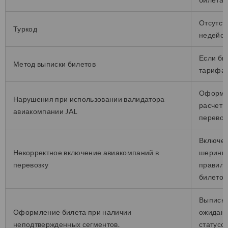
Отсутст
Туркод
недейст
Если би
Метод выписки билетов
тарифа,
Оформле
Нарушения при использовании валидатора
расчетн
авиакомпании JAL
перевоз
Включен
Некорректное включение авиакомпаний в
шеринго
перевозку
правила
билетов
Выписка
Оформление билета при наличии
ожидани
неподтвержденных сегментов.
статусо