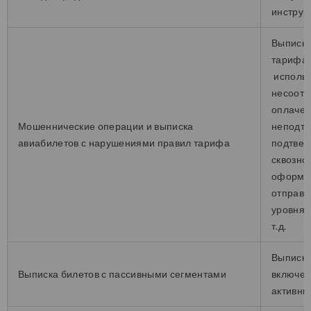
инструк
Выписка
тарифа/
использ
несоотв
оплачен
Мошеннические операции и выписка
неподтв
авиабилетов с нарушениями правил тарифа
подтвер
сквозно
оформле
отправл
уровня 
т.д.
Выписка
Выписка билетов с пассивными сегментами
включен
активны