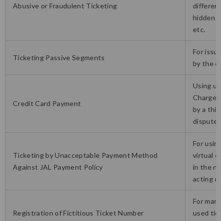
Abusive or Fraudulent Ticketing
differen
hidden c
etc.
For issu
Ticketing Passive Segments
by the c
Using un
Charge b
Credit Card Payment
by a thi
dispute 
For usin
Ticketing by Unacceptable Payment Method
virtual 
Against JAL Payment Policy
in the n
acting o
For manua
Registration of Fictitious Ticket Number
used tic