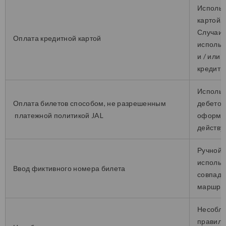
Использ
картой.
Случаи 
Оплата кредитной картой
использ
и / или
кредитно
Использ
Оплата билетов способом, не разрешенным
дебетов
платежной политикой JAL
оформле
действу
Ручной 
использ
Ввод фиктивного номера билета
совпада
маршрут
Несоблю
правила