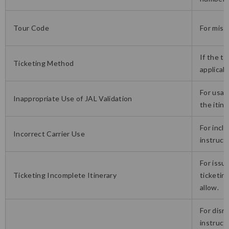
Tour Code
For miss
If the ti
Ticketing Method
applicabl
For usag
Inappropriate Use of JAL Validation
the itine
For incl
Incorrect Carrier Use
instruct
For issu
Ticketing Incomplete Itinerary
ticketin
allow.
For disr
instruct