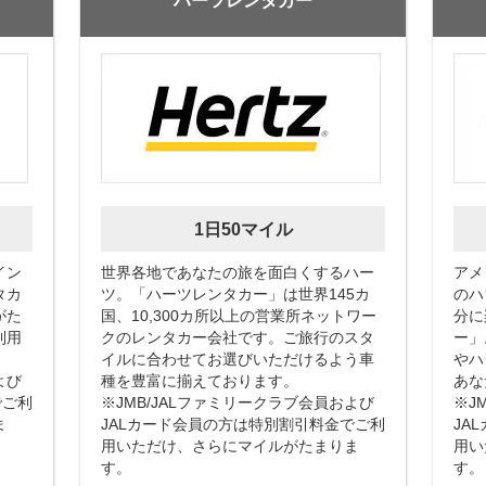
ハーツレンタカー
1日50マイル
イン
世界各地であなたの旅を面白くするハー
アメ
タカ
ツ。「ハーツレンタカー」は世界145カ
のハ
がた
国、10,300カ所以上の営業所ネットワー
分に
利用
クのレンタカー会社です。ご旅行のスタ
ー」
イルに合わせてお選びいただけるよう車
やハ
よび
種を豊富に揃えております。
あな
でご利
※JMB/JALファミリークラブ会員および
※J
ま
JALカード会員の方は特別割引料金でご利
JA
用いただけ、さらにマイルがたまりま
用い
す。
す。