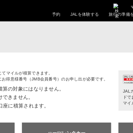
予約
JALを体験する
旅行の準備
じてマイルが積算できます。
にお得意様番号（JMB会員番号）のお申し出が必要です。
積算の対象にはなりません。
JA
けできません。
ドで
マイ
口座に積算されます。