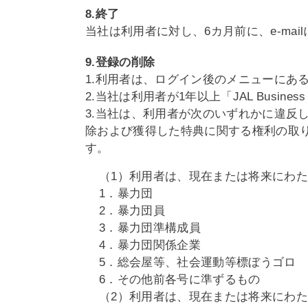
8.終了
当社は利用者に対し、6カ月前に、e-mail
9.登録の削除
1.利用者は、ログイン後のメニューにあ
2.当社は利用者が1年以上「JAL Bus
3.当社は、利用者が次のいずれかに違反
除および獲得した特典に関する権利の取
す。
（1）利用者は、現在または将来にわ
1．暴力団
2．暴力団員
3．暴力団準構成員
4．暴力団関係企業
5．総会屋等、社会運動等標ぼうゴロ
6．その他前各号に準ずるもの
（2）利用者は、現在または将来にわ