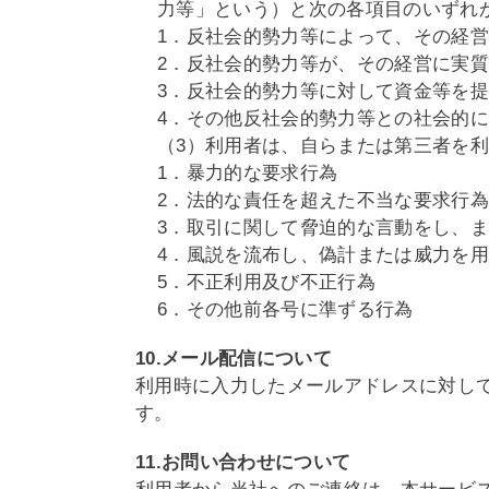
力等」という）と次の各項目のいずれ
1．反社会的勢力等によって、その経
2．反社会的勢力等が、その経営に実
3．反社会的勢力等に対して資金等を
4．その他反社会的勢力等との社会的
（3）利用者は、自らまたは第三者を
1．暴力的な要求行為
2．法的な責任を超えた不当な要求行
3．取引に関して脅迫的な言動をし、
4．風説を流布し、偽計または威力を
5．不正利用及び不正行為
6．その他前各号に準ずる行為
10.メール配信について
利用時に入力したメールアドレスに対し
す。
11.お問い合わせについて