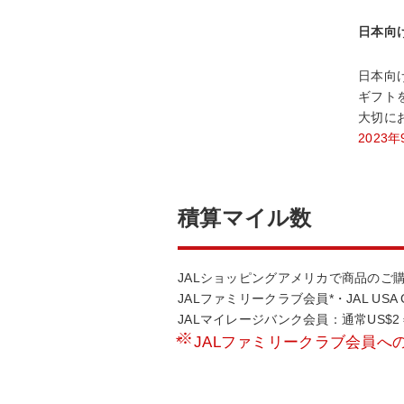
日本向
日本向
ギフト
大切に
202
積算マイル数
JALショッピングアメリカで商品のご
JALファミリークラブ会員*・JAL US
JALマイレージバンク会員：通常US$2
*
JALファミリークラブ会員への