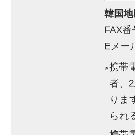
韓国地
FAX番号
Eメー
携帯
※
者、
りま
られ
携帯