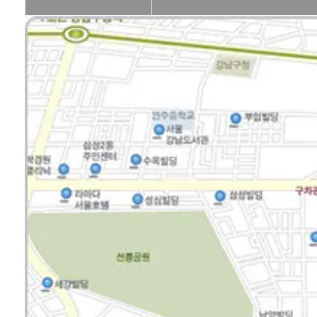
편명
체크인 개시
체크인 마감
* 2018년 1월 1일 부터 김포공항출발 대상편의 도심 터미널 탑승수속이 중
(※ 인천공항 출발 대상편은 2018년 3월 25일 까지 가능합니다.)
[리무진 버스 무료승차권 제공행사]
도심공항 터미널에서 체크인을 하는 일본항공 승객 전원에게
도심공항 터미널과 각 공항을 운행하는 공항 리무진 버스의 무료 
(2013년 11월 9일까지)
[도심공항터미널 오시는길]
· 지하철 이용 시
- 2호선 삼성역에서 하차 후 5, 6번 출구이용
- 7호선 청담역에서 하차 후 2번 출구로 나온 후 15~20분 도보이
· 버스 이용 시
- 146, 333, 341, 360, 740, 3411, 4434 (무역센터 삼성역 하차)