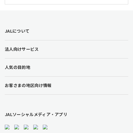
F
JALについて
o
o
t
法人向けサービス
e
r
l
人気の目的地
i
n
k
お客さまの地区向け情報
s
JALソーシャルメディア・アプリ