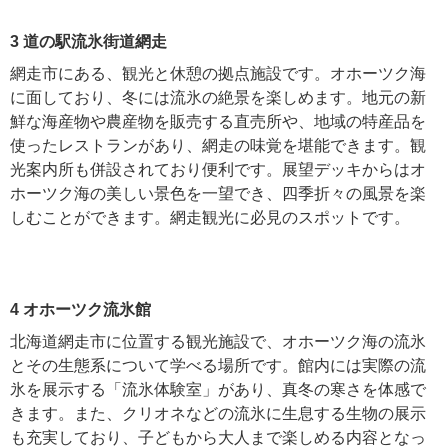
3 道の駅流氷街道網走
網走市にある、観光と休憩の拠点施設です。オホーツク海
に面しており、冬には流氷の絶景を楽しめます。地元の新
鮮な海産物や農産物を販売する直売所や、地域の特産品を
使ったレストランがあり、網走の味覚を堪能できます。観
光案内所も併設されており便利です。展望デッキからはオ
ホーツク海の美しい景色を一望でき、四季折々の風景を楽
しむことができます。網走観光に必見のスポットです。
4 オホーツク流氷館
北海道網走市に位置する観光施設で、オホーツク海の流氷
とその生態系について学べる場所です。館内には実際の流
氷を展示する「流氷体験室」があり、真冬の寒さを体感で
きます。また、クリオネなどの流氷に生息する生物の展示
も充実しており、子どもから大人まで楽しめる内容となっ