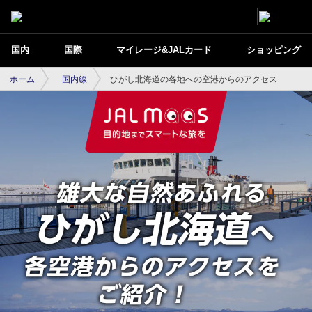
国内
国際
マイレージ&JALカード
ショッピング
ホーム
国内線
ひがし北海道の各地への空港からのアクセス