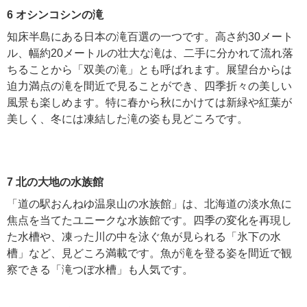
6 オシンコシンの滝
知床半島にある日本の滝百選の一つです。高さ約30メート
ル、幅約20メートルの壮大な滝は、二手に分かれて流れ落
ちることから「双美の滝」とも呼ばれます。展望台からは
迫力満点の滝を間近で見ることができ、四季折々の美しい
風景も楽しめます。特に春から秋にかけては新緑や紅葉が
美しく、冬には凍結した滝の姿も見どころです。
7 北の大地の水族館
「道の駅おんねゆ温泉山の水族館」は、北海道の淡水魚に
焦点を当てたユニークな水族館です。四季の変化を再現し
た水槽や、凍った川の中を泳ぐ魚が見られる「氷下の水
槽」など、見どころ満載です。魚が滝を登る姿を間近で観
察できる「滝つぼ水槽」も人気です。