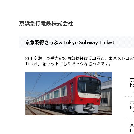
京浜急行電鉄株式会社
京急羽得きっぷ＆Tokyo Subway Ticket
羽田空港－泉岳寺駅の京急線往復乗車券と、東京メトロおよび
Ticket」をセットにしたおトクなきっぷです。
京
h
（
京
h
（
京
h