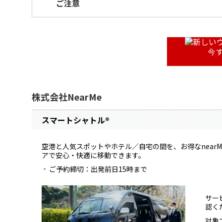
ご注意
今
株式会社NearMe
スマートシャトル®
空港と人気スポットやホテル／自宅の間を、お得なnear
アで安心・快適に移動できます。
ご予約締切：出発前日15時まで
サー
認く
対象