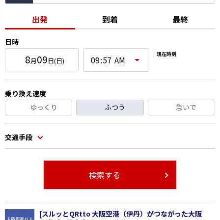
出発
到着
最終
日時
現在時刻
8
09
月
日
(日)
乗り換え速度
ゆっくり
ふつう
急いで
交通手段
検索する
[スルッとQRtto 大阪空港（伊丹）がつながった大阪