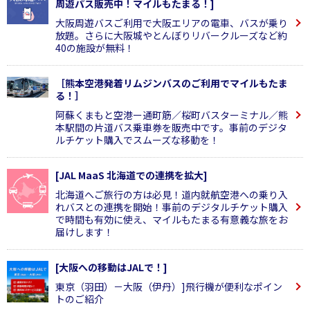
周遊パス販売中！マイルもたまる！]
大阪周遊バスご利用で大阪エリアの電車、バスが乗り
放題。さらに大阪城やとんぼりリバークルーズなど約
40の施設が無料！
［熊本空港発着リムジンバスのご利用でマイルもたま
る！］
阿蘇くまもと空港ー通町筋／桜町バスターミナル／熊
本駅間の片道バス乗車券を販売中です。事前のデジタ
ルチケット購入でスムーズな移動を！
[JAL MaaS 北海道での連携を拡大]
北海道へご旅行の方は必見！道内就航空港への乗り入
れバスとの連携を開始！事前のデジタルチケット購入
で時間も有効に使え、マイルもたまる有意義な旅をお
届けします！
[大阪への移動はJALで！]
東京（羽田）－大阪（伊丹）]飛行機が便利なポイン
トのご紹介