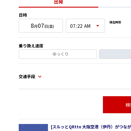
出発
日時
現在時刻
8
07
月
日
(金)
乗り換え速度
ゆっくり
交通手段
検
[スルッとQRtto 大阪空港（伊丹）がつ