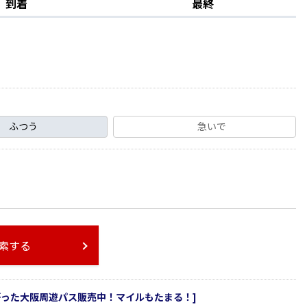
到着
最終
ふつう
急いで
索する
ながった大阪周遊パス販売中！マイルもたまる！]