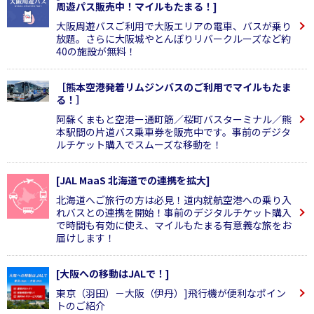
周遊パス販売中！マイルもたまる！]
大阪周遊バスご利用で大阪エリアの電車、バスが乗り
放題。さらに大阪城やとんぼりリバークルーズなど約
40の施設が無料！
［熊本空港発着リムジンバスのご利用でマイルもたま
る！］
阿蘇くまもと空港ー通町筋／桜町バスターミナル／熊
本駅間の片道バス乗車券を販売中です。事前のデジタ
ルチケット購入でスムーズな移動を！
[JAL MaaS 北海道での連携を拡大]
北海道へご旅行の方は必見！道内就航空港への乗り入
れバスとの連携を開始！事前のデジタルチケット購入
で時間も有効に使え、マイルもたまる有意義な旅をお
届けします！
[大阪への移動はJALで！]
東京（羽田）－大阪（伊丹）]飛行機が便利なポイン
トのご紹介