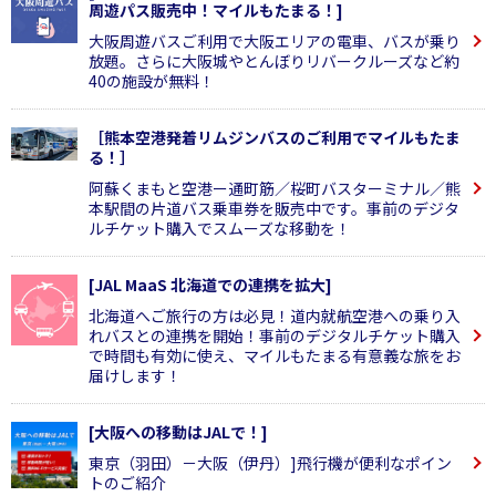
周遊パス販売中！マイルもたまる！]
大阪周遊バスご利用で大阪エリアの電車、バスが乗り
放題。さらに大阪城やとんぼりリバークルーズなど約
40の施設が無料！
［熊本空港発着リムジンバスのご利用でマイルもたま
る！］
阿蘇くまもと空港ー通町筋／桜町バスターミナル／熊
本駅間の片道バス乗車券を販売中です。事前のデジタ
ルチケット購入でスムーズな移動を！
[JAL MaaS 北海道での連携を拡大]
北海道へご旅行の方は必見！道内就航空港への乗り入
れバスとの連携を開始！事前のデジタルチケット購入
で時間も有効に使え、マイルもたまる有意義な旅をお
届けします！
[大阪への移動はJALで！]
東京（羽田）－大阪（伊丹）]飛行機が便利なポイン
トのご紹介