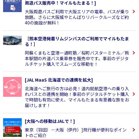
周遊パス販売中！マイルもたまる！]
大阪周遊バスご利用で大阪エリアの電車、バスが乗り
放題。さらに大阪城やとんぼりリバークルーズなど約
40の施設が無料！
［熊本空港発着リムジンバスのご利用でマイルもたま
る！］
阿蘇くまもと空港ー通町筋／桜町バスターミナル／熊
本駅間の片道バス乗車券を販売中です。事前のデジタ
ルチケット購入でスムーズな移動を！
[JAL MaaS 北海道での連携を拡大]
北海道へご旅行の方は必見！道内就航空港への乗り入
れバスとの連携を開始！事前のデジタルチケット購入
で時間も有効に使え、マイルもたまる有意義な旅をお
届けします！
[大阪への移動はJALで！]
東京（羽田）－大阪（伊丹）]飛行機が便利なポイン
トのご紹介