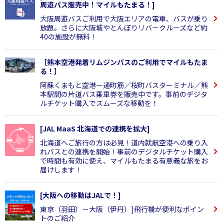
周遊パス販売中！マイルもたまる！]
大阪周遊バスご利用で大阪エリアの電車、バスが乗り
放題。さらに大阪城やとんぼりリバークルーズなど約
40の施設が無料！
［熊本空港発着リムジンバスのご利用でマイルもたま
る！］
阿蘇くまもと空港ー通町筋／桜町バスターミナル／熊
本駅間の片道バス乗車券を販売中です。事前のデジタ
ルチケット購入でスムーズな移動を！
[JAL MaaS 北海道での連携を拡大]
北海道へご旅行の方は必見！道内就航空港への乗り入
れバスとの連携を開始！事前のデジタルチケット購入
で時間も有効に使え、マイルもたまる有意義な旅をお
届けします！
[大阪への移動はJALで！]
東京（羽田）－大阪（伊丹）]飛行機が便利なポイン
トのご紹介