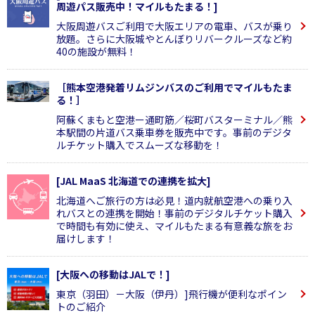
周遊パス販売中！マイルもたまる！]
大阪周遊バスご利用で大阪エリアの電車、バスが乗り
放題。さらに大阪城やとんぼりリバークルーズなど約
40の施設が無料！
［熊本空港発着リムジンバスのご利用でマイルもたま
る！］
阿蘇くまもと空港ー通町筋／桜町バスターミナル／熊
本駅間の片道バス乗車券を販売中です。事前のデジタ
ルチケット購入でスムーズな移動を！
[JAL MaaS 北海道での連携を拡大]
北海道へご旅行の方は必見！道内就航空港への乗り入
れバスとの連携を開始！事前のデジタルチケット購入
で時間も有効に使え、マイルもたまる有意義な旅をお
届けします！
[大阪への移動はJALで！]
東京（羽田）－大阪（伊丹）]飛行機が便利なポイン
トのご紹介