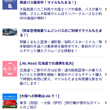
周遊パス販売中！マイルもたまる！]
大阪周遊バスご利用で大阪エリアの電車、バスが乗り
放題。さらに大阪城やとんぼりリバークルーズなど約
40の施設が無料！
［熊本空港発着リムジンバスのご利用でマイルもたま
る！］
阿蘇くまもと空港ー通町筋／桜町バスターミナル／熊
本駅間の片道バス乗車券を販売中です。事前のデジタ
ルチケット購入でスムーズな移動を！
[JAL MaaS 北海道での連携を拡大]
北海道へご旅行の方は必見！道内就航空港への乗り入
れバスとの連携を開始！事前のデジタルチケット購入
で時間も有効に使え、マイルもたまる有意義な旅をお
届けします！
[大阪への移動はJALで！]
東京（羽田）－大阪（伊丹）]飛行機が便利なポイン
トのご紹介