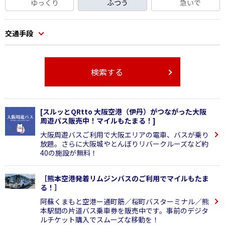
ゆっくり
ふつう
急いで
交通手段
検索する
[スルッとQRtto 大阪空港（伊丹）がつながった大阪
周遊パス販売中！マイルもたまる！]
大阪周遊バスご利用で大阪エリアの電車、バスが乗り
放題。さらに大阪城やとんぼりリバークルーズなど約
40の施設が無料！
［熊本空港発着リムジンバスのご利用でマイルもたま
る！］
阿蘇くまもと空港ー通町筋／桜町バスターミナル／熊
本駅間の片道バス乗車券を販売中です。事前のデジタ
ルチケット購入でスムーズな移動を！