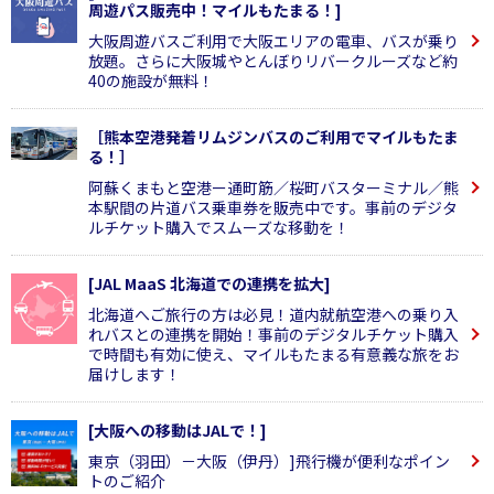
周遊パス販売中！マイルもたまる！]
大阪周遊バスご利用で大阪エリアの電車、バスが乗り
放題。さらに大阪城やとんぼりリバークルーズなど約
40の施設が無料！
［熊本空港発着リムジンバスのご利用でマイルもたま
る！］
阿蘇くまもと空港ー通町筋／桜町バスターミナル／熊
本駅間の片道バス乗車券を販売中です。事前のデジタ
ルチケット購入でスムーズな移動を！
[JAL MaaS 北海道での連携を拡大]
北海道へご旅行の方は必見！道内就航空港への乗り入
れバスとの連携を開始！事前のデジタルチケット購入
で時間も有効に使え、マイルもたまる有意義な旅をお
届けします！
[大阪への移動はJALで！]
東京（羽田）－大阪（伊丹）]飛行機が便利なポイン
トのご紹介