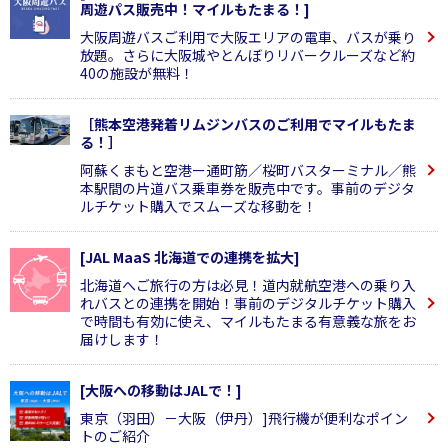
周遊パス販売中！マイルもたまる！]
大阪周遊バスご利用で大阪エリアの電車、バスが乗り
放題。さらに大阪城やとんぼりリバークルーズなど約
40の施設が無料！
［熊本空港発着リムジンバスのご利用でマイルもたま
る！］
阿蘇くまもと空港ー通町筋／桜町バスターミナル／熊
本駅間の片道バス乗車券を販売中です。事前のデジタ
ルチケット購入でスムーズな移動を！
[JAL MaaS 北海道での連携を拡大]
北海道へご旅行の方は必見！道内就航空港への乗り入
れバスとの連携を開始！事前のデジタルチケット購入
で時間も有効に使え、マイルもたまる有意義な旅をお
届けします！
[大阪への移動はJALで！]
東京（羽田）－大阪（伊丹）]飛行機が便利なポイン
トのご紹介