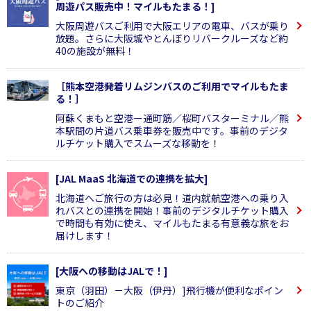
周遊パス販売中！マイルもたまる！]
大阪周遊バスご利用で大阪エリアの電車、バスが乗り
放題。さらに大阪城やとんぼりリバークルーズなど約
40の施設が無料！
［熊本空港発着リムジンバスのご利用でマイルもたま
る！］
阿蘇くまもと空港ー通町筋／桜町バスターミナル／熊
本駅間の片道バス乗車券を販売中です。事前のデジタ
ルチケット購入でスムーズな移動を！
[JAL MaaS 北海道での連携を拡大]
北海道へご旅行の方は必見！道内就航空港への乗り入
れバスとの連携を開始！事前のデジタルチケット購入
で時間も有効に使え、マイルもたまる有意義な旅をお
届けします！
[大阪への移動はJALで！]
東京（羽田）－大阪（伊丹）]飛行機が便利なポイン
トのご紹介