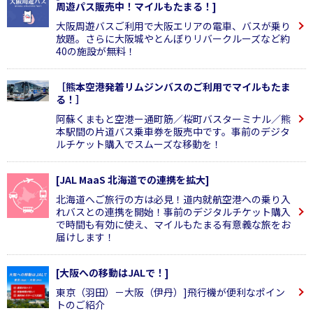
周遊パス販売中！マイルもたまる！]
大阪周遊バスご利用で大阪エリアの電車、バスが乗り
放題。さらに大阪城やとんぼりリバークルーズなど約
40の施設が無料！
［熊本空港発着リムジンバスのご利用でマイルもたま
る！］
阿蘇くまもと空港ー通町筋／桜町バスターミナル／熊
本駅間の片道バス乗車券を販売中です。事前のデジタ
ルチケット購入でスムーズな移動を！
[JAL MaaS 北海道での連携を拡大]
北海道へご旅行の方は必見！道内就航空港への乗り入
れバスとの連携を開始！事前のデジタルチケット購入
で時間も有効に使え、マイルもたまる有意義な旅をお
届けします！
[大阪への移動はJALで！]
東京（羽田）－大阪（伊丹）]飛行機が便利なポイン
トのご紹介