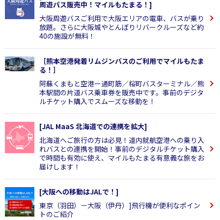
周遊パス販売中！マイルもたまる！]
大阪周遊バスご利用で大阪エリアの電車、バスが乗り
放題。さらに大阪城やとんぼりリバークルーズなど約
40の施設が無料！
［熊本空港発着リムジンバスのご利用でマイルもたま
る！］
阿蘇くまもと空港ー通町筋／桜町バスターミナル／熊
本駅間の片道バス乗車券を販売中です。事前のデジタ
ルチケット購入でスムーズな移動を！
[JAL MaaS 北海道での連携を拡大]
北海道へご旅行の方は必見！道内就航空港への乗り入
れバスとの連携を開始！事前のデジタルチケット購入
で時間も有効に使え、マイルもたまる有意義な旅をお
届けします！
[大阪への移動はJALで！]
東京（羽田）－大阪（伊丹）]飛行機が便利なポイン
トのご紹介