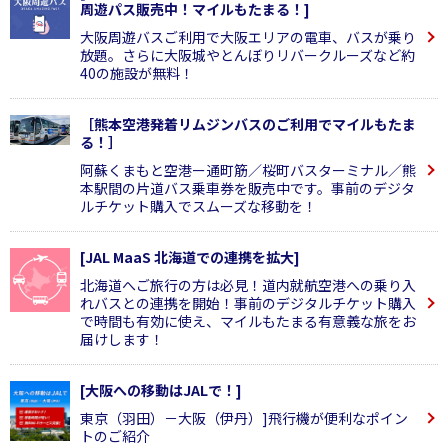
周遊パス販売中！マイルもたまる！]
大阪周遊バスご利用で大阪エリアの電車、バスが乗り
放題。さらに大阪城やとんぼりリバークルーズなど約
40の施設が無料！
［熊本空港発着リムジンバスのご利用でマイルもたま
る！］
阿蘇くまもと空港ー通町筋／桜町バスターミナル／熊
本駅間の片道バス乗車券を販売中です。事前のデジタ
ルチケット購入でスムーズな移動を！
[JAL MaaS 北海道での連携を拡大]
北海道へご旅行の方は必見！道内就航空港への乗り入
れバスとの連携を開始！事前のデジタルチケット購入
で時間も有効に使え、マイルもたまる有意義な旅をお
届けします！
[大阪への移動はJALで！]
東京（羽田）－大阪（伊丹）]飛行機が便利なポイン
トのご紹介