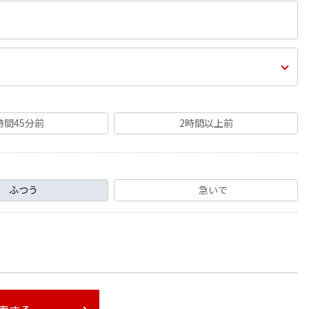
時間45分前
2時間以上前
ふつう
急いで