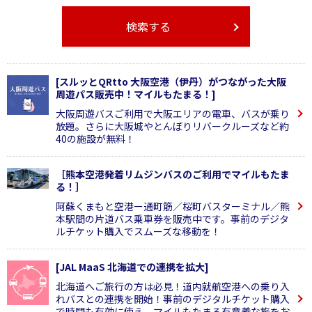
検索する
[スルッとQRtto 大阪空港（伊丹）がつながった大阪
周遊パス販売中！マイルもたまる！]
大阪周遊バスご利用で大阪エリアの電車、バスが乗り
放題。さらに大阪城やとんぼりリバークルーズなど約
40の施設が無料！
［熊本空港発着リムジンバスのご利用でマイルもたま
る！］
阿蘇くまもと空港ー通町筋／桜町バスターミナル／熊
本駅間の片道バス乗車券を販売中です。事前のデジタ
ルチケット購入でスムーズな移動を！
[JAL MaaS 北海道での連携を拡大]
北海道へご旅行の方は必見！道内就航空港への乗り入
れバスとの連携を開始！事前のデジタルチケット購入
で時間も有効に使え、マイルもたまる有意義な旅をお