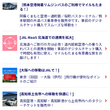
［熊本空港発着リムジンバスのご利用でマイルもたま
る！］
阿蘇くまもと空港ー通町筋／桜町バスターミナル／熊
本駅間の片道バス乗車券を販売中です。事前のデジタ
ルチケット購入でスムーズな移動を！
[JAL MaaS 北海道での連携を拡大]
北海道へご旅行の方は必見！道内就航空港への乗り入
れバスとの連携を開始！事前のデジタルチケット購入
で時間も有効に使え、マイルもたまる有意義な旅をお
届けします！
[大阪への移動はJALで！]
東京（羽田）－大阪（伊丹）]飛行機が便利なポイン
トのご紹介
[高知県土佐市への移動を快適に！]
高知空港・高知駅・高知新港から土佐市内へのタクシ
ーチケットを販売中！