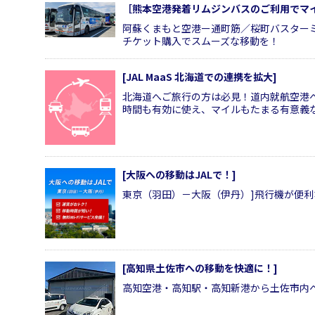
［熊本空港発着リムジンバスのご利用でマ
阿蘇くまもと空港ー通町筋／桜町バスター
チケット購入でスムーズな移動を！
[JAL MaaS 北海道での連携を拡大]
北海道へご旅行の方は必見！道内就航空港
時間も有効に使え、マイルもたまる有意義
[大阪への移動はJALで！]
東京（羽田）－大阪（伊丹）]飛行機が便
[高知県土佐市への移動を快適に！]
高知空港・高知駅・高知新港から土佐市内