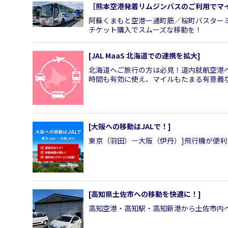
［熊本空港発着リムジンバスのご利用でマ
阿蘇くまもと空港ー通町筋／桜町バスター
チケット購入でスムーズな移動を！
[JAL MaaS 北海道での連携を拡大]
北海道へご旅行の方は必見！道内就航空港
時間も有効に使え、マイルもたまる有意義
[大阪への移動はJALで！]
東京（羽田）－大阪（伊丹）]飛行機が便
[高知県土佐市への移動を快適に！]
高知空港・高知駅・高知新港から土佐市内