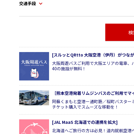
交通手段
検
[スルッとQRtto 大阪空港（伊丹）がつ
大阪周遊バスご利用で大阪エリアの電車、
40の施設が無料！
［熊本空港発着リムジンバスのご利用でマ
阿蘇くまもと空港ー通町筋／桜町バスター
チケット購入でスムーズな移動を！
[JAL MaaS 北海道での連携を拡大]
北海道へご旅行の方は必見！道内就航空港