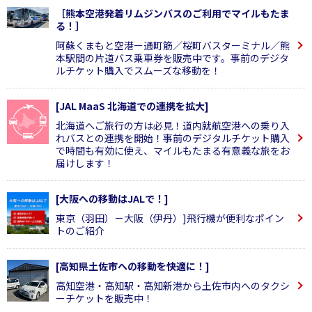
［熊本空港発着リムジンバスのご利用でマイルもたま
る！］
阿蘇くまもと空港ー通町筋／桜町バスターミナル／熊
本駅間の片道バス乗車券を販売中です。事前のデジタ
ルチケット購入でスムーズな移動を！
[JAL MaaS 北海道での連携を拡大]
北海道へご旅行の方は必見！道内就航空港への乗り入
れバスとの連携を開始！事前のデジタルチケット購入
で時間も有効に使え、マイルもたまる有意義な旅をお
届けします！
[大阪への移動はJALで！]
東京（羽田）－大阪（伊丹）]飛行機が便利なポイン
トのご紹介
[高知県土佐市への移動を快適に！]
高知空港・高知駅・高知新港から土佐市内へのタクシ
ーチケットを販売中！