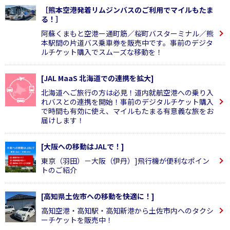
［熊本空港発着リムジンバスのご利用でマイルもたま
る！］
阿蘇くまもと空港ー通町筋／桜町バスターミナル／熊
本駅間の片道バス乗車券を販売中です。事前のデジタ
ルチケット購入でスムーズな移動を！
[JAL MaaS 北海道での連携を拡大]
北海道へご旅行の方は必見！道内就航空港への乗り入
れバスとの連携を開始！事前のデジタルチケット購入
で時間も有効に使え、マイルもたまる有意義な旅をお
届けします！
[大阪への移動はJALで！]
東京（羽田）－大阪（伊丹）]飛行機が便利なポイン
トのご紹介
[高知県土佐市への移動を快適に！]
高知空港・高知駅・高知新港から土佐市内へのタクシ
ーチケットを販売中！