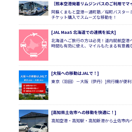
［熊本空港発着リムジンバスのご利用でマ
阿蘇くまもと空港ー通町筋／桜町バスター
チケット購入でスムーズな移動を！
[JAL MaaS 北海道での連携を拡大]
北海道へご旅行の方は必見！道内就航空港
時間も有効に使え、マイルもたまる有意義
[大阪への移動はJALで！]
東京（羽田）－大阪（伊丹）]飛行機が便
[高知県土佐市への移動を快適に！]
高知空港・高知駅・高知新港から土佐市内